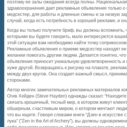
поэтому ее залы ожидания всегда полны. Национальна
здравоохранения дает рекламные объявления только о
медсестер, для работы и длинные смены и за низкую за
случай, когда есть потребность в хорошей рекламе, и он
Когда вы только получите бриф, вы должны вспомнить, ч
которыми вы будете говорить, мало интересуются вашей
этой ситуации вам необходимо найти точку соприкоснов
Рекламные объявления о приеме медсестер находят ее
желании помогать другим людям. Делается понятно, что
объявления приносит уникальную удовлетворенность и 
хуже другой. Возвращаясь к рисунку на плакате, реклама
между двух кругов. Она создает важный смысл, прини
сторонами.
Автор многих замечательных рекламных материалов ко
Огив Хейден (Steve Hayden) однажды сказал: “Находите
связать крошечный, тесный мир, в котором живут клиент
обширным, счастливым миром, о котором мечтают люди”.
что вы ищите. Говоря словами книги “Дзен в искусстве 
лука” (”Zen in the Art of Archery”), вы должны одновреме