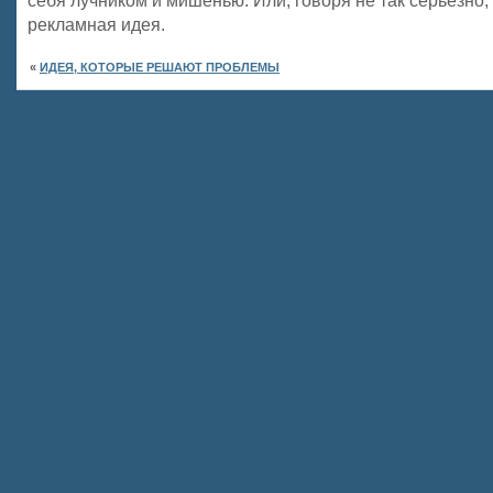
себя лучником и мишенью. Или, говоря не так серьезно,
рекламная идея.
«
ИДЕЯ, КОТОРЫЕ РЕШАЮТ ПРОБЛЕМЫ