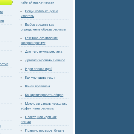
избегай навязчивости
Вещи, которых нужно
ии
избегать
ния
Выбор средств как
определение образа рекламы
Газетное объявление,
которое прочтут
Для чего нужна реклама
Драматизировать скучное
астия
Идеи поиска идей
Как улучшить текст
Конец правилам
Конкретизировать общее
Можно ли узнать несколько
эффективна реклама
Плакат, или идея как
сигнал
й
Правило восьмое: будьте