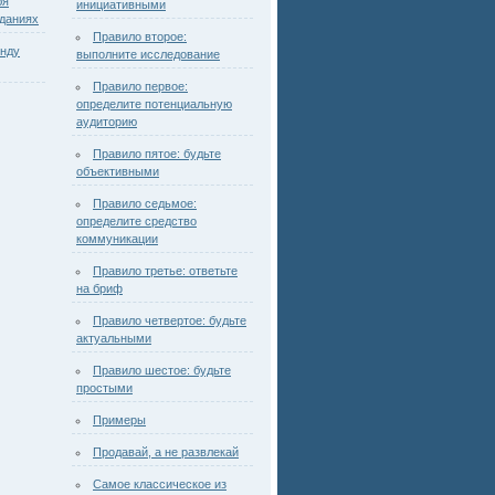
бя
инициативными
зданиях
Правило второе:
унду
выполните исследование
Правило первое:
определите потенциальную
аудиторию
Правило пятое: будьте
объективными
Правило седьмое:
определите средство
коммуникации
Правило третье: ответьте
на бриф
Правило четвертое: будьте
актуальными
Правило шестое: будьте
простыми
Примеры
Продавай, а не развлекай
Самое классическое из