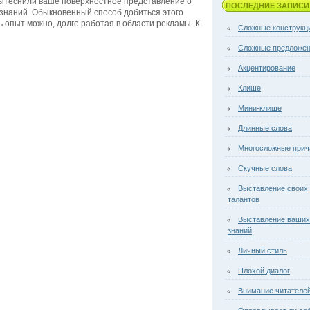
вытеснили ваше поверхностное представление о
ПОСЛЕДНИЕ ЗАПИСИ
наний. Обыкновенный способ добиться этого
 опыт можно, долго работая в области рекламы. К
Сложные конструкц
Сложные предложе
Акцентирование
Клише
Мини-клише
Длинные слова
Многосложные прич
Скучные слова
Выставление своих
талантов
Выставление ваших
знаний
Личный стиль
Плохой диалог
Внимание читателе