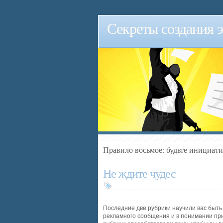
Секреты создания 
Правило восьмое: будьте инициа
Не ждите чудес
Последние две рубрики научили вас быть
рекламного сообщения и в понимании пр