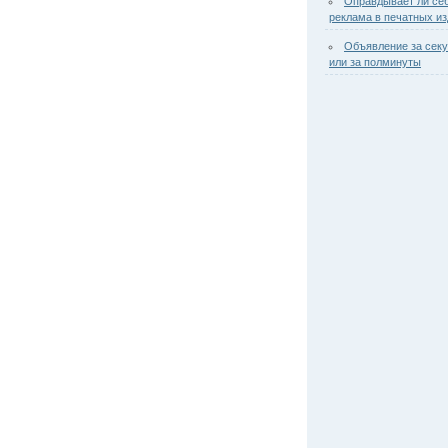
Оправдывает ли се
реклама в печатных и
Объявление за сек
или за полминуты