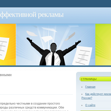
эффективной рекламы
тивными
СТРАНИЦЫ
Главная
Как действует рекл
России?
 предельно честными в создании простого
О сайте
ироды различных средств коммуникации. Обе