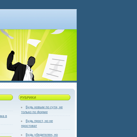
РУБРИКИ
Будь новым по сути, не
только по форме
ама в
Будь прост, но не
простоват
Будь убедителен, но